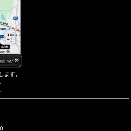
します。
。
。
０